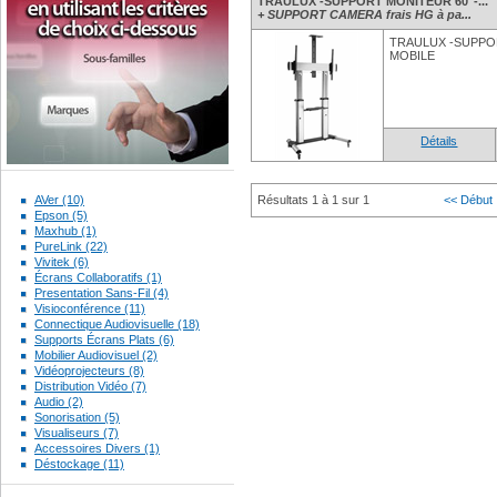
TRAULUX -SUPPORT MONITEUR 60"-...
+ SUPPORT CAMERA frais HG à pa...
TRAULUX -SUPPOR
MOBILE
Détails
AVer (10)
Résultats 1 à 1 sur 1
<< Début
Epson (5)
Maxhub (1)
PureLink (22)
Vivitek (6)
Écrans Collaboratifs (1)
Presentation Sans-Fil (4)
Visioconférence (11)
Connectique Audiovisuelle (18)
Supports Écrans Plats (6)
Mobilier Audiovisuel (2)
Vidéoprojecteurs (8)
Distribution Vidéo (7)
Audio (2)
Sonorisation (5)
Visualiseurs (7)
Accessoires Divers (1)
Déstockage (11)