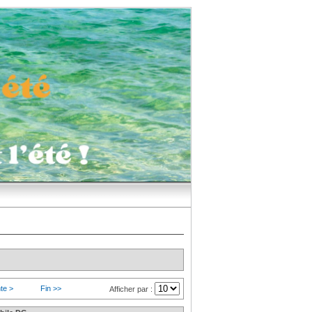
te >
Fin >>
Afficher par :