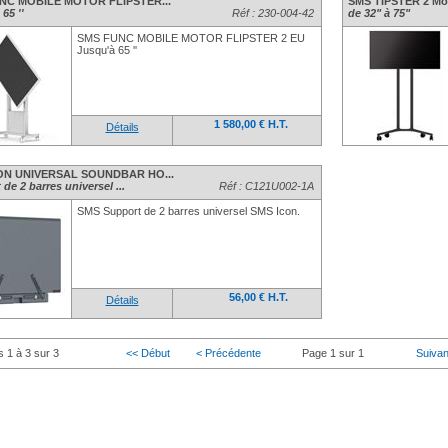
NC MOBILE MOTOR FLIPSTER...
SMS TIPSTER 2 Mo
65 ''
Réf : 230-004-42
de 32" à 75"
SMS FUNC MOBILE MOTOR FLIPSTER 2 EU
Jusqu'à 65 ''
1 580,00 € H.T.
Détails
ON UNIVERSAL SOUNDBAR HO...
de 2 barres universel ...
Réf : C121U002-1A
SMS Support de 2 barres universel SMS Icon.
56,00 € H.T.
Détails
s 1 à 3 sur 3
<< Début
< Précédente
Page 1 sur 1
Suivan