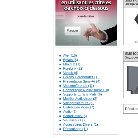
SMS FU
Jusqu'à 
SMS IC
AVer (10)
Support 
Epson (5)
Maxhub (1)
PureLink (22)
Vivitek (6)
Écrans Collaboratifs (1)
Presentation Sans-Fil (4)
Visioconférence (11)
Connectique Audiovisuelle (18)
Supports Écrans Plats (6)
Mobilier Audiovisuel (2)
Vidéoprojecteurs (8)
Distribution Vidéo (7)
Résultat
Audio (2)
Sonorisation (5)
Visualiseurs (7)
Accessoires Divers (1)
Déstockage (11)