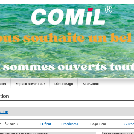
tion
Espace Revendeur
Déstockage
Site Comil
tion
tion
s 1 à 3 sur 3
<< Début
< Précédente
Page 1 sur 1
Suivan