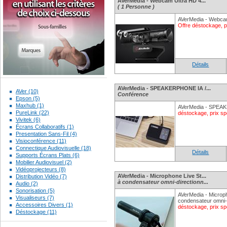
AVerMedia - Webcam Ultra HD 4...
( 1 Personne )
AVerMedia - Webcam
Offre déstockage, p
Détails
AVerMedia - SPEAKERPHONE IA /...
AVer (10)
Conférence
Epson (5)
Maxhub (1)
AVerMedia - SPE
PureLink (22)
déstockage, prix sp
Vivitek (6)
Écrans Collaboratifs (1)
Presentation Sans-Fil (4)
Visioconférence (11)
Connectique Audiovisuelle (18)
Détails
Supports Écrans Plats (6)
Mobilier Audiovisuel (2)
Vidéoprojecteurs (8)
AVerMedia - Microphone Live St...
Distribution Vidéo (7)
à condensateur omni-directionn...
Audio (2)
Sonorisation (5)
AVerMedia - Microp
Visualiseurs (7)
condensateur omni-
Accessoires Divers (1)
déstockage, prix spéc
Déstockage (11)