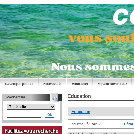
Catalogue produit
Nouveautés
Education
Espace Revendeur
Education
Recherche
Education
Résultats 1 à 6 sur 6
<< Début